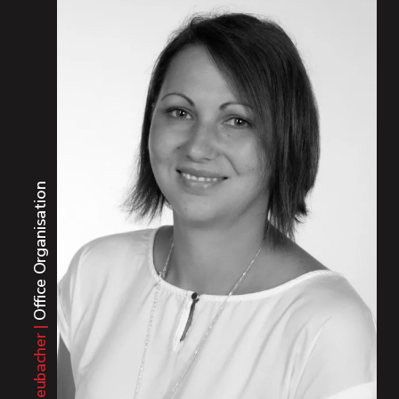
Office Organisation
12
Jahre im
Tanja Heubacher |
EKO-Team