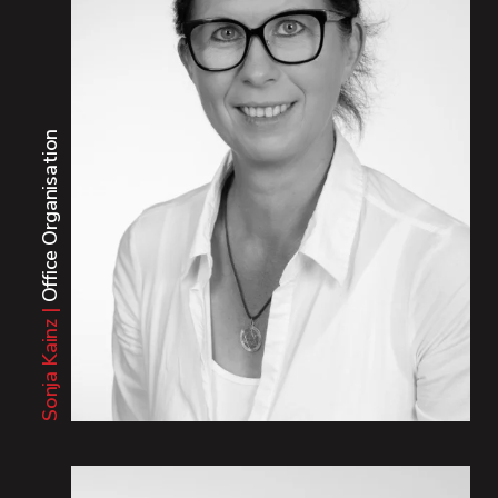
29
Office Organisation
Jahre im
EKO-Team
Sonja Kainz |