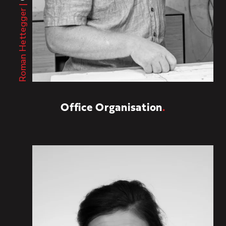
Jahre im
Roman Hettegger |
EKO-Team
Office Organisation
.