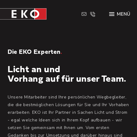
E
MENÜ
K
O
E
l
e
k
t
Die EKO Experten
.
r
o
t
Licht an und
e
c
Vorhang auf für unser Team.
h
n
i
Unsere Mitarbeiter sind Ihre persönlichen Wegbegleiter,
k
i
die die bestmöglichen Lösungen für Sie und Ihr Vorhaben
n
erarbeiten. EKO ist Ihr Partner in Sachen Licht und Strom
B
- egal welche Ideen sich in Ihrem Kopf aufbauen - wir
i
s
setzen Sie gemeinsam mit Ihnen um. Vom ersten
c
Gedanken bis zur Umsetzung und darüber hinaus sind