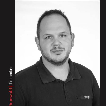
Techniker
21
Jahre im
EKO-Team