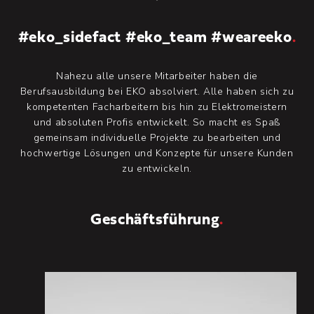
f
ü
r
#eko_sidefact #eko_team #weareeko
.
i
n
d
Nahezu alle unsere Mitarbeiter haben die
i
v
Berufsausbildung bei EKO absolviert. Alle haben sich zu
i
kompetenten Facharbeitern bis hin zu Elektromeistern
d
und absoluten Profis entwickelt. So macht es Spaß
u
gemeinsam individuelle Projekte zu bearbeiten und
e
hochwertige Lösungen und Konzepte für unsere Kunden
l
l
zu entwickeln.
e
L
ö
s
Geschäftsführung
.
u
n
g
e
n
.