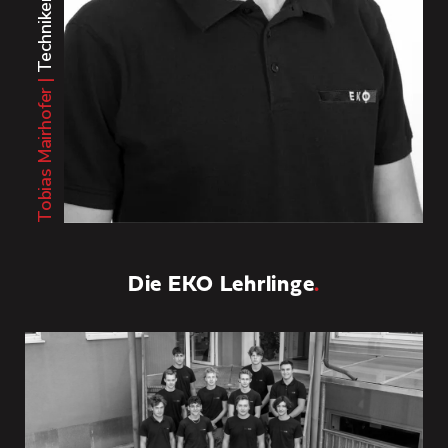
Techniker
19
Jahre im
Tobias Mairhofer |
EKO-Team
Die EKO Lehrlinge
.