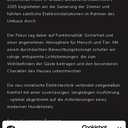
h
o
2025 begleiteten wir die Sanierung der Zimmer und
f
führten sämtliche Elektroinstallationen im Rahmen des
s
Umbaus durch.
h
o
f
Der Fokus lag dabei auf Funktionalität, Sicherheit und
e
n
einer angenehmen Atmosphäre für Mensch und Tier. Mit
-
einem durchdachten Beleuchtungskonzept schufen wir
D
ruhige, entspannte Lichtstimmungen, die zum
a
s
Wohlbefinden der Gäste beitragen und den besonderen
b
Charakter des Hauses unterstreichen.
e
s
t
Die neu installierte Elektrotechnik verbindet zeitgemäßen
e
Komfort mit einer zuverlässigen, langlebigen Ausführung
K
o
- optimal abgestimmt auf die Anforderungen eines
n
modernen Hundehotels.
z
e
p
Fotos: Hundehotel Bergzeit
t