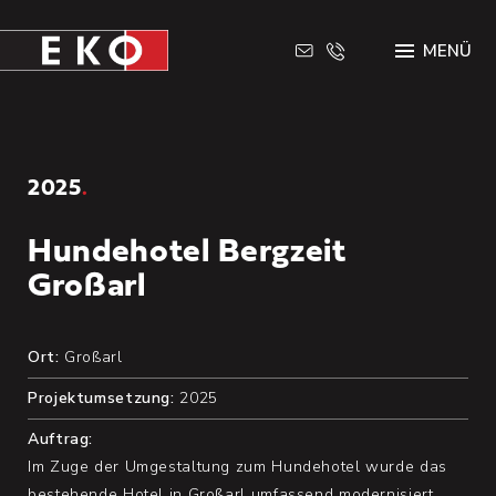
E
MENÜ
K
O
E
l
e
k
t
2025
.
r
o
t
Hundehotel Bergzeit
e
c
Großarl
h
n
i
Ort:
Großarl
k
i
Projektumsetzung:
2025
n
B
i
Auftrag:
s
Im Zuge der Umgestaltung zum Hundehotel wurde das
c
bestehende Hotel in Großarl umfassend modernisiert.