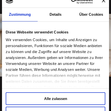
f
ü
r
i
Zustimmung
Details
Über Cookies
n
d
i
Diese Webseite verwendet Cookies
v
i
Wir verwenden Cookies, um Inhalte und Anzeigen zu
d
u
personalisieren, Funktionen für soziale Medien anbieten
e
zu können und die Zugriffe auf unsere Website zu
l
analysieren. Außerdem geben wir Informationen zu Ihrer
l
e
Verwendung unserer Website an unsere Partner für
L
soziale Medien, Werbung und Analysen weiter. Unsere
ö
Partner führen diese Informationen möglicherweise mit
s
u
weiteren Daten zusammen, die Sie ihnen bereitgestellt
n
haben oder die sie im Rahmen Ihrer Nutzung der Dienste
g
gesammelt haben.
e
Alle zulassen
n
.
Vorherige Referenz
Nächste Referenz