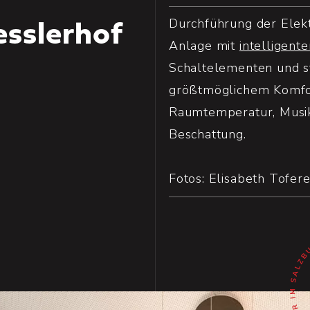
Durchführung der Elekt
esslerhof
Anlage mit
intelligent
Schaltelementen und st
größtmöglichem Komfor
Raumtemperatur, Musik
Beschattung.
Fotos: Elisabeth Tofere