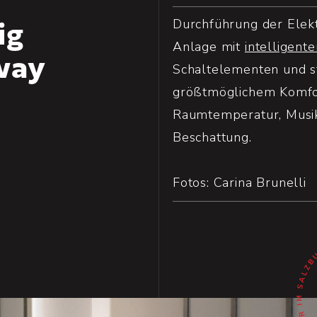
Durchführung der Elekt
ig
Anlage mit
intelligent
way
Schaltelementen und st
größtmöglichem Komfor
Raumtemperatur, Musik
Beschattung.
Fotos: Carina Brunelli