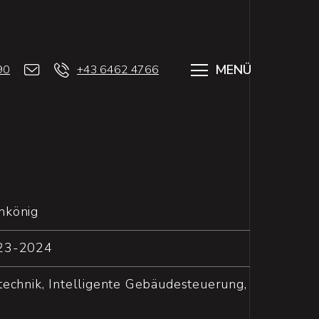
MENÜ
90
+43 6462 4766
hkönig
23-2024
echnik, Intelligente Gebäudesteuerung,